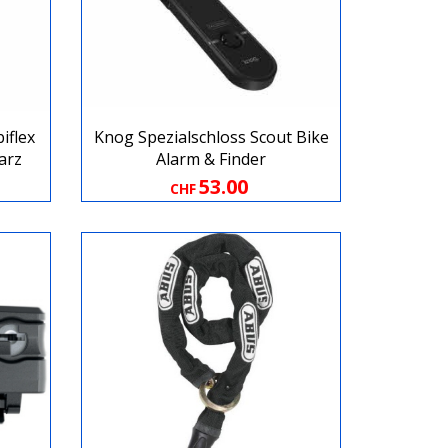
iflex
Knog Spezialschloss Scout Bike
arz
Alarm & Finder
53.00
CHF