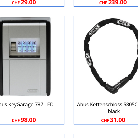
29.00
239.00
CHF
CHF
bus KeyGarage 787 LED
Abus Kettenschloss 5805C
black
98.00
31.00
CHF
CHF