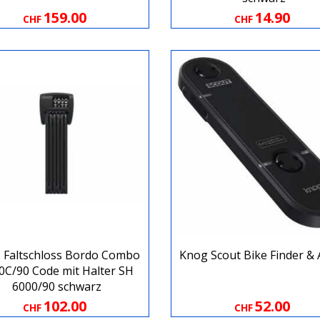
159.00
14.90
CHF
CHF
 Faltschloss Bordo Combo
Knog Scout Bike Finder & 
0C/90 Code mit Halter SH
6000/90 schwarz
102.00
52.00
CHF
CHF