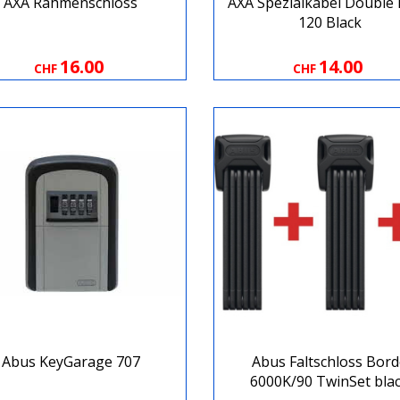
AXA Rahmenschloss
AXA Spezialkabel Double
120 Black
16.00
14.00
CHF
CHF
Abus KeyGarage 707
Abus Faltschloss Bor
6000K/90 TwinSet bla