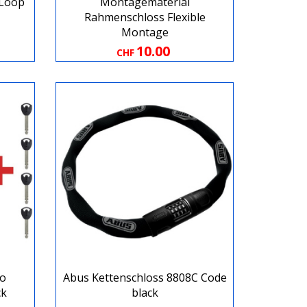
 Loop
Montagematerial
Rahmenschloss Flexible
Montage
10.00
CHF
do
Abus Kettenschloss 8808C Code
ck
black