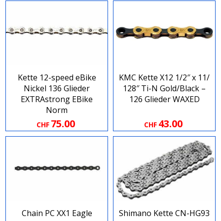
Kette 12-speed eBike
KMC Kette X12 1​/​2″ x 11​/​
Nickel 136 Glieder
128″ Ti​-​N Gold​/​Black –
EXTRAstrong EBike
126 Glieder WAXED
Norm
75.00
43.00
CHF
CHF
Chain PC XX1 Eagle
Shimano Kette CN-HG93