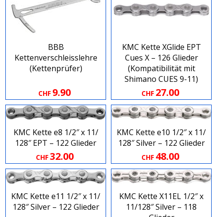
BBB
KMC Kette XGlide EPT
Kettenverschleisslehre
Cues X – 126 Glieder
(Kettenprüfer)
(Kompatibilität mit
Shimano CUES 9​-​11)
9.90
27.00
CHF
CHF
KMC Kette e8 1​/​2″ x 11​/​
KMC Kette e10 1​/​2″ x 11​/​
128″ EPT – 122 Glieder
128″ Silver – 122 Glieder
32.00
48.00
CHF
CHF
KMC Kette e11 1​/​2″ x 11​/​
KMC Kette X11EL 1​/​2″ x
128″ Silver – 122 Glieder
11​/​128″ Silver – 118