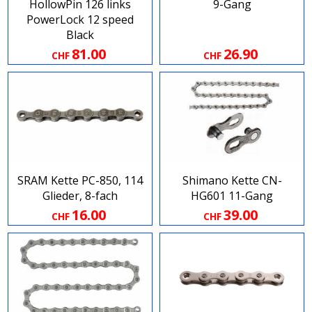
HollowPin 126 links
9-Gang
PowerLock 12 speed
Black
81.00
26.90
CHF
CHF
SRAM Kette PC-850, 114
Shimano Kette CN-
Glieder, 8-fach
HG601 11-Gang
16.00
39.00
CHF
CHF