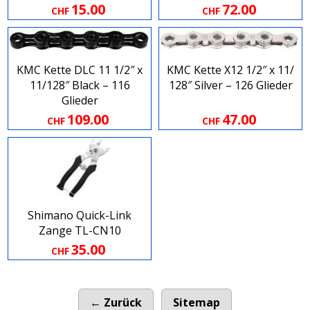
15.00
72.00
CHF
CHF
KMC Kette DLC 11 1​/​2″ x
KMC Kette X12 1​/​2″ x 11​/​
11​/​128″ Black – 116
128″ Silver – 126 Glieder
Glieder
109.00
47.00
CHF
CHF
Shimano Quick-Link
Zange TL-CN10
35.00
CHF
← Zurück
Sitemap