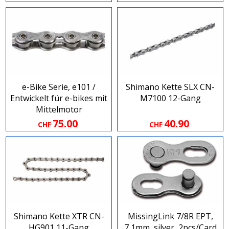
e-Bike Serie, e101 /
Shimano Kette SLX CN-
Entwickelt für e-bikes mit
M7100 12-Gang
Mittelmotor
75.00
40.90
CHF
CHF
Shimano Kette XTR CN-
MissingLink 7/8R EPT,
HG901 11-Gang
7,1mm, silver, 2pcs/Card