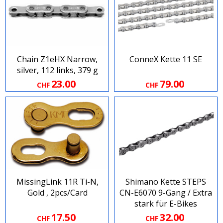
Chain Z1eHX Narrow,
ConneX Kette 11 SE
silver, 112 links, 379 g
23.00
79.00
CHF
CHF
MissingLink 11R Ti-N,
Shimano Kette STEPS
Gold , 2pcs/Card
CN-E6070 9-Gang / Extra
stark für E-Bikes
17.50
32.00
CHF
CHF