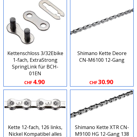
Kettenschloss 3/32Ebike
Shimano Kette Deore
1-fach, ExtraStrong
CN-M6100 12-Gang
SpringLink für BCH-
01EN
4.90
30.90
CHF
CHF
Kette 12-fach, 126 links,
Shimano Kette XTR CN-
Nickel Kompatibel alles
M9100 HG 12-Gang 138