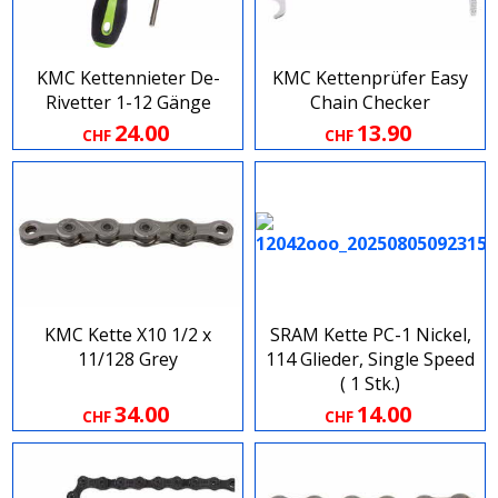
KMC Kettennieter De​-​
KMC Kettenprüfer Easy
Rivetter 1​-​12 Gänge
Chain Checker
24.00
13.90
CHF
CHF
KMC Kette X10 1/2 x
SRAM Kette PC-1 Nickel,
11/128 Grey
114 Glieder, Single Speed
( 1 Stk.)
34.00
14.00
CHF
CHF