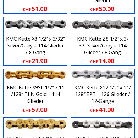
Glieder
51.00
50.00
CHF
CHF
KMC Kette X8 1​/​2″ x 3​/​32″
KMC Kette Z8 1​/​2″ x 3​/​
Silver​/​Grey – 114 Glieder
32″ Silver​/​Grey – 114
/ 8 Gang
Glieder / 8 Gang
21.90
14.90
CHF
CHF
KMC Kette X9SL 1​/​2″ x 11​
KMC Kette X12 1​/​2″ x 11​/​
/​128″ Ti​-​N Gold – 114
128″ EPT – 126 Glieder /
Glieder
12-Gänge
57.00
41.00
CHF
CHF