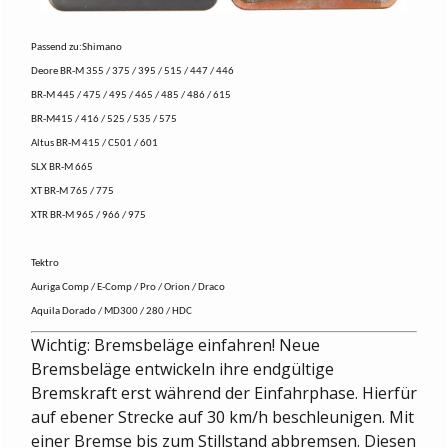
Passend zu:Shimano
Deore BR-M 355 / 375 / 395 / 515 / 447 / 446
BR-M 445 / 475 / 495 / 465 / 485 / 486 / 615
BR-M415 / 416 / 525 / 535 / 575
Altus BR-M 415 / C501 / 601
SLX BR-M 665
XT BR-M 765 / 775
XTR BR-M 965 / 966 / 975
Tektro
Auriga Comp / E-Comp / Pro / Orion / Draco
Aquila Dorado / MD300 / 280 / HDC
Wichtig: Bremsbeläge einfahren! Neue
Bremsbeläge entwickeln ihre endgültige
Bremskraft erst während der Einfahrphase. Hierfür
auf ebener Strecke auf 30 km/h beschleunigen. Mit
einer Bremse bis zum Stillstand abbremsen. Diesen