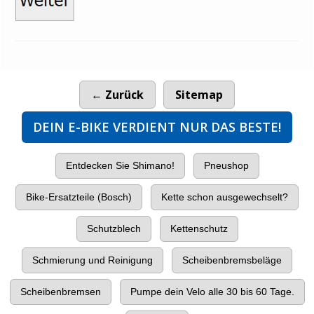
← Zurück
Sitemap
DEIN E-BIKE VERDIENT NUR DAS BESTE!
Entdecken Sie Shimano!
Pneushop
Bike-Ersatzteile (Bosch)
Kette schon ausgewechselt?
Schutzblech
Kettenschutz
Schmierung und Reinigung
Scheibenbremsbeläge
Scheibenbremsen
Pumpe dein Velo alle 30 bis 60 Tage.