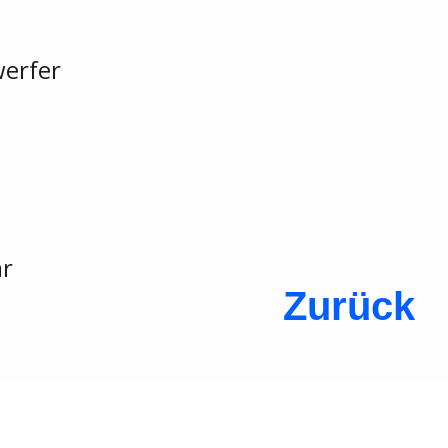
erfer
ar
Zurück